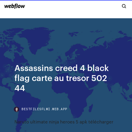
Assassins creed 4 black
flag carte au tresor 502
44
BESTFILESFLWI.WEB.APP
Naruto ultimate ninja heroes 5 apk télécharger