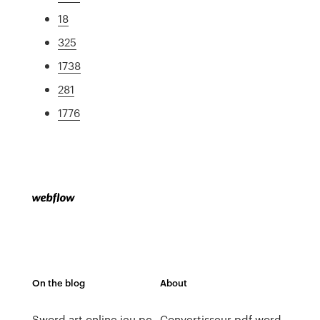
18
325
1738
281
1776
On the blog
About
Sword art online jeu pc
Convertisseur pdf word