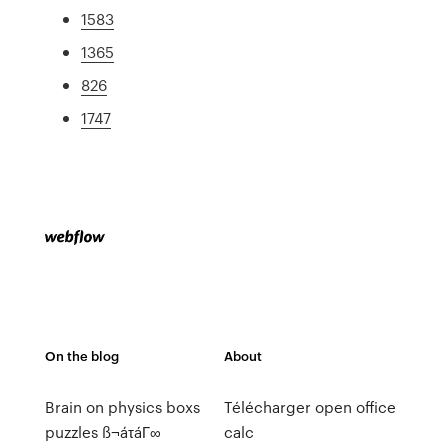
1583
1365
826
1747
On the blog
About
Brain on physics boxs
Télécharger open office
puzzles ß¬áτáΓ∞
calc