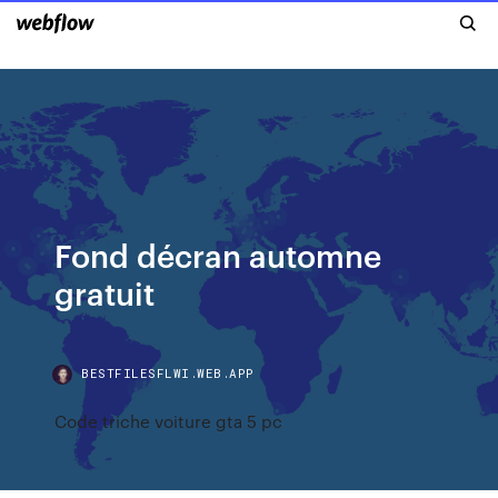
Fond décran automne
gratuit
BESTFILESFLWI.WEB.APP
Code triche voiture gta 5 pc