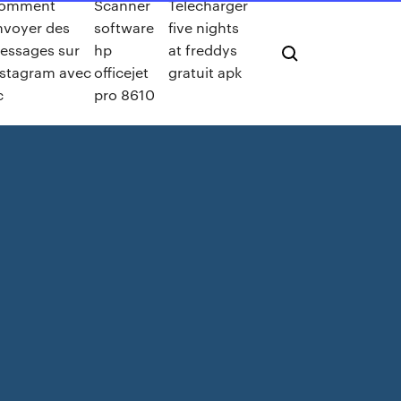
omment
Scanner
Télécharger
nvoyer des
software
five nights
essages sur
hp
at freddys
nstagram avec
officejet
gratuit apk
c
pro 8610