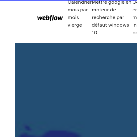
Calendrier
Mettre google en
C
mois par
moteur de
e
mois
recherche par
m
vierge
défaut windows
i
10
p