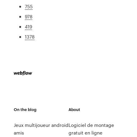
755
978
419
1378
On the blog
About
Jeux multijoueur android
Logiciel de montage
amis
gratuit en ligne