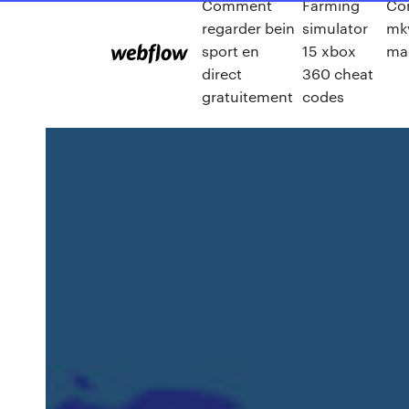
Comment
Farming
Co
regarder bein
simulator
mk
sport en
15 xbox
ma
direct
360 cheat
gratuitement
codes