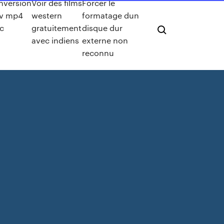
nversion
Voir des films
Forcer le
v mp4
western
formatage dun
c
gratuitement
disque dur
avec indiens
externe non
reconnu