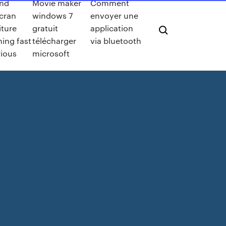
nd
Movie maker
Comment
cran
windows 7
envoyer une
iture
gratuit
application
ning fast
télécharger
via bluetooth
rious
microsoft