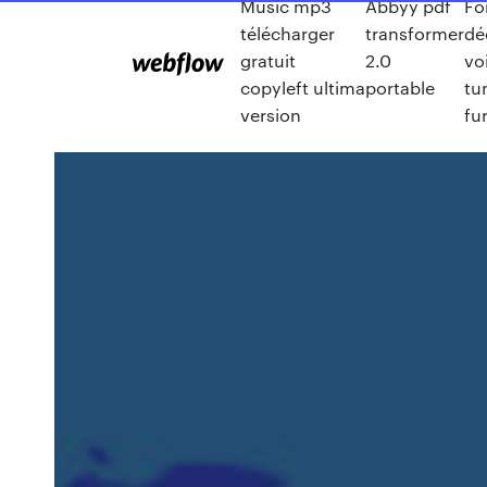
Music mp3
Abbyy pdf
Fo
télécharger
transformer
dé
gratuit
2.0
vo
copyleft ultima
portable
tu
version
fu