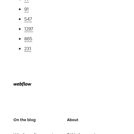
91
547
1297
865
231
On the blog
About