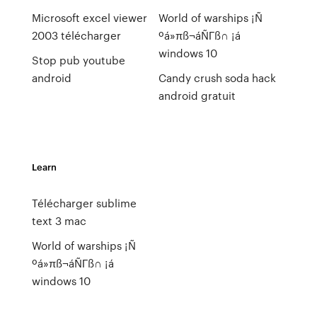
Microsoft excel viewer
World of warships ¡Ñ
2003 télécharger
ºá»πß¬áÑΓß∩ ¡á
windows 10
Stop pub youtube
android
Candy crush soda hack
android gratuit
Learn
Télécharger sublime
text 3 mac
World of warships ¡Ñ
ºá»πß¬áÑΓß∩ ¡á
windows 10