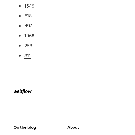
1549
618
497
1968
258
311
On the blog
About