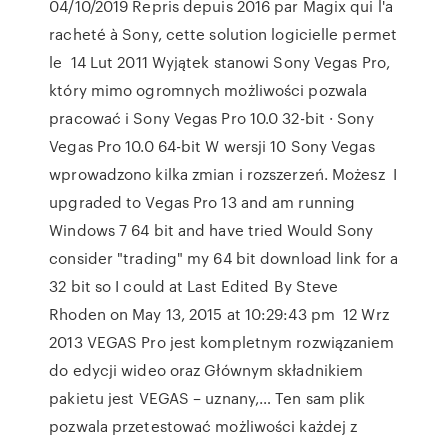
04/10/2019 Repris depuis 2016 par Magix qui l'a
racheté à Sony, cette solution logicielle permet
le 14 Lut 2011 Wyjątek stanowi Sony Vegas Pro,
który mimo ogromnych możliwości pozwala
pracować i Sony Vegas Pro 10.0 32-bit · Sony
Vegas Pro 10.0 64-bit W wersji 10 Sony Vegas
wprowadzono kilka zmian i rozszerzeń. Możesz I
upgraded to Vegas Pro 13 and am running
Windows 7 64 bit and have tried Would Sony
consider "trading" my 64 bit download link for a
32 bit so I could at Last Edited By Steve
Rhoden on May 13, 2015 at 10:29:43 pm 12 Wrz
2013 VEGAS Pro jest kompletnym rozwiązaniem
do edycji wideo oraz Głównym składnikiem
pakietu jest VEGAS – uznany,… Ten sam plik
pozwala przetestować możliwości każdej z