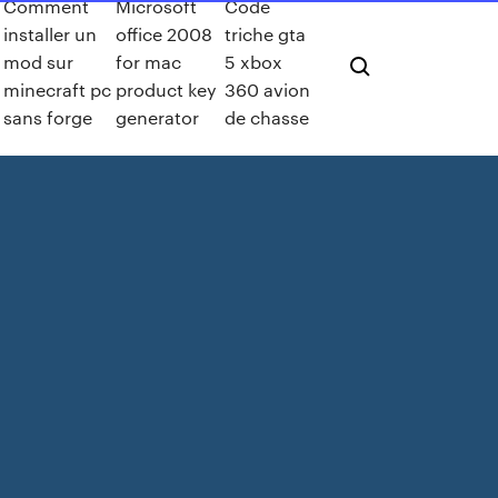
Comment
Microsoft
Code
installer un
office 2008
triche gta
mod sur
for mac
5 xbox
minecraft pc
product key
360 avion
sans forge
generator
de chasse