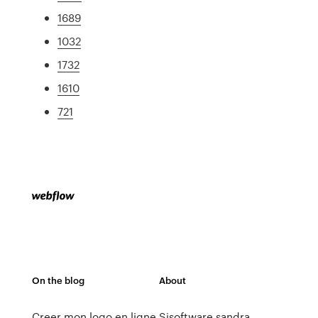
1689
1032
1732
1610
721
On the blog
About
Creer mon logo en ligne
Sisoftware sandra