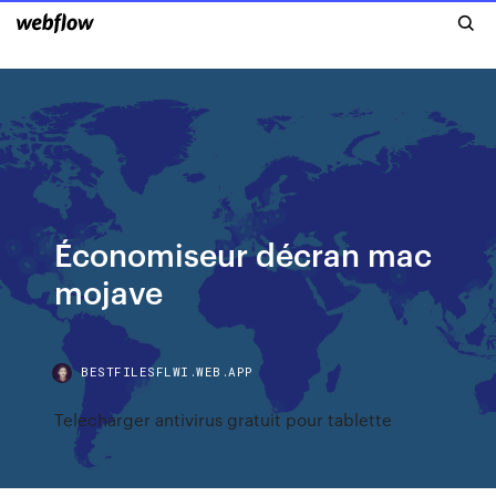
Économiseur décran mac
mojave
BESTFILESFLWI.WEB.APP
Telecharger antivirus gratuit pour tablette