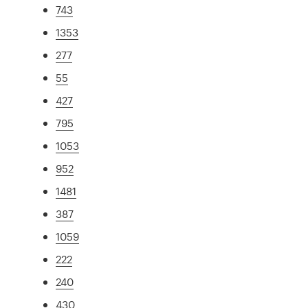
743
1353
277
55
427
795
1053
952
1481
387
1059
222
240
430