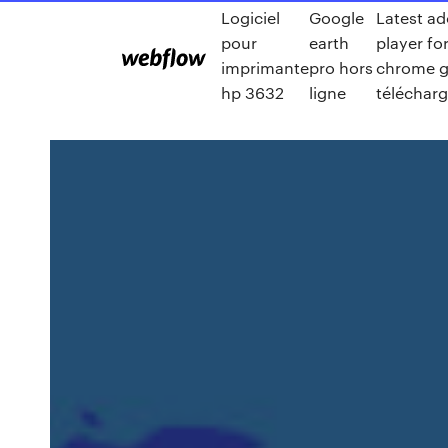
Logiciel
Google
Latest ad
pour
earth
player fo
imprimante
pro hors
chrome g
hp 3632
ligne
télécharg