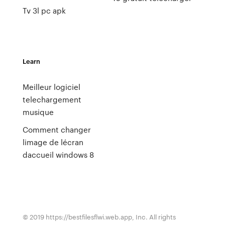
Tv 3l pc apk
Learn
Meilleur logiciel
telechargement
musique
Comment changer
limage de lécran
daccueil windows 8
© 2019 https://bestfilesflwi.web.app, Inc. All rights