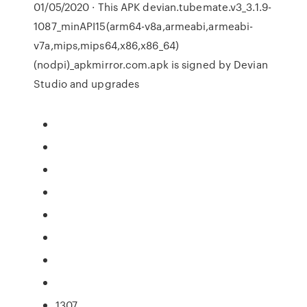
01/05/2020 · This APK devian.tubemate.v3_3.1.9-
1087_minAPI15(arm64-v8a,armeabi,armeabi-
v7a,mips,mips64,x86,x86_64)
(nodpi)_apkmirror.com.apk is signed by Devian
Studio and upgrades
1307